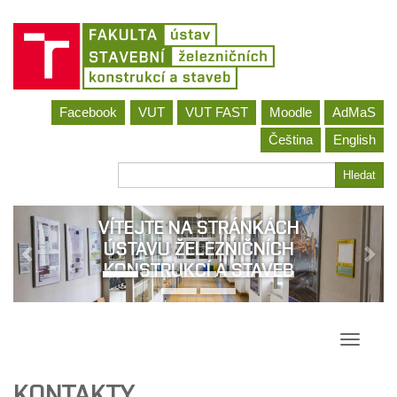
Jít
Facebook
VUT
VUT FAST
Moodle
AdMaS
na
obsah
Čeština
English
Hledat
Hledat
VÍTEJTE NA STRÁNKÁCH
ÚSTAVU ŽELEZNIČNÍCH
KONSTRUKCÍ A STAVEB
Přepína
navigac
KONTAKTY