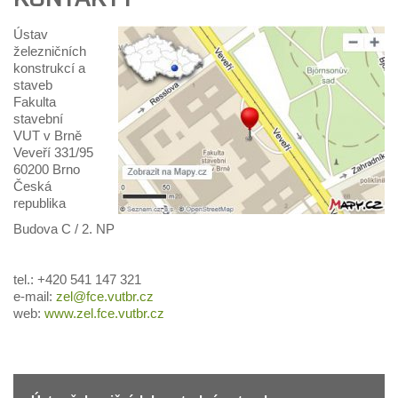
Ústav
železničních
konstrukcí a
staveb
Fakulta
stavební
VUT v Brně
Veveří 331/95
60200 Brno
Česká
republika
Budova C / 2. NP
tel.: +420 541 147 321
e-mail:
zel@fce.vutbr.cz
web:
www.zel.fce.vutbr.cz